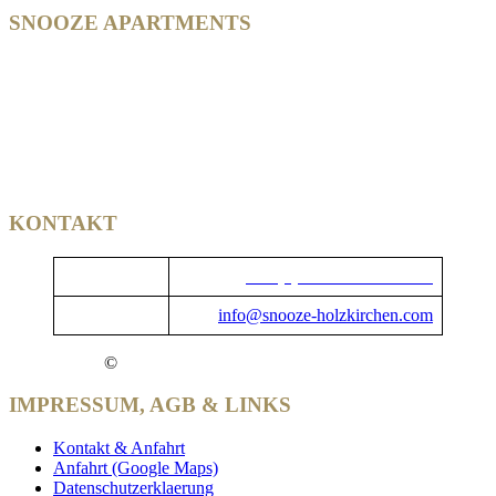
SNOOZE APARTMENTS
MÜNCHNER STRASSE 22
83607 HOLZKIRCHEN
BAVARIA | GERMANY
DIESER BETRIEB IST MITGLIED IM
KONTAKT
TELEFON
+49 (0) 80 24 - 46 33 01-0
EMAIL
info@snooze-holzkirchen.com
©
VILGERTSHOFER LIVING GMBH
IMPRESSUM, AGB & LINKS
Kontakt & Anfahrt
Anfahrt (Google Maps)
Datenschutzerklaerung