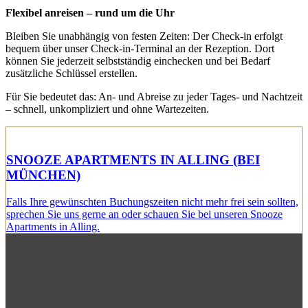
Flexibel anreisen – rund um die Uhr
Bleiben Sie unabhängig von festen Zeiten: Der Check-in erfolgt
bequem über unser Check-in-Terminal an der Rezeption. Dort
können Sie jederzeit selbstständig einchecken und bei Bedarf
zusätzliche Schlüssel erstellen.
Für Sie bedeutet das: An- und Abreise zu jeder Tages- und Nachtzeit
– schnell, unkompliziert und ohne Wartezeiten.
SNOOZE APARTMENTS IN ALLING (BEI
MÜNCHEN)
Falls Ihre gewünschten Buchungszeiten nicht mehr frei sein sollten,
sprechen Sie uns gerne an oder schauen Sie bei unseren Snooze
Apartments in Alling.