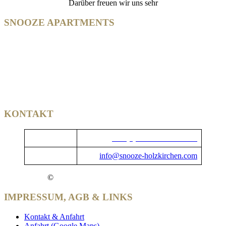
Darüber freuen wir uns sehr
SNOOZE APARTMENTS
MÜNCHNER STRASSE 22
83607 HOLZKIRCHEN
BAVARIA | GERMANY
DIESER BETRIEB IST MITGLIED IM
KONTAKT
TELEFON
+49 (0) 80 24 - 46 33 01-0
EMAIL
info@snooze-holzkirchen.com
©
VILGERTSHOFER LIVING GMBH
IMPRESSUM, AGB & LINKS
Kontakt & Anfahrt
Anfahrt (Google Maps)